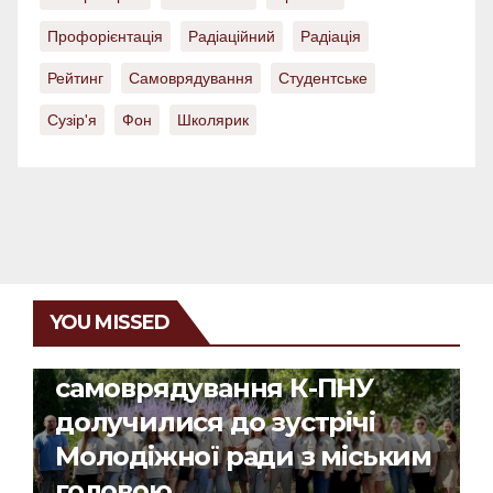
Профорієнтація
Радіаційний
Радіація
Рейтинг
Самоврядування
Студентське
Сузір'я
Фон
Школярик
НОВИНИ ФАКУЛЬТЕТУ
Представники
YOU MISSED
студентського
самоврядування К-ПНУ
долучилися до зустрічі
Молодіжної ради з міським
головою